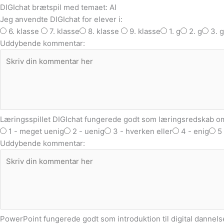
DIGIchat brætspil med temaet: AI
Jeg anvendte DIGIchat for elever i:
6. klasse
7. klasse
8. klasse
9. klasse
1. g
2. g
3. g
Uddybende kommentar:
Læringsspillet DIGIchat fungerede godt som læringsredskab om
1 - meget uenig
2 - uenig
3 - hverken eller
4 - enig
5
Uddybende kommentar:
PowerPoint fungerede godt som introduktion til digital dannels