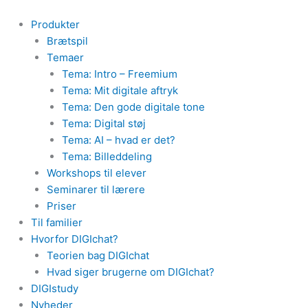
Gå
til
Produkter
indholdet
Brætspil
Temaer
Tema: Intro – Freemium
Tema: Mit digitale aftryk
Tema: Den gode digitale tone
Tema: Digital støj
Tema: AI – hvad er det?
Tema: Billeddeling
Workshops til elever
Seminarer til lærere
Priser
Til familier
Hvorfor DIGIchat?
Teorien bag DIGIchat
Hvad siger brugerne om DIGIchat?
DIGIstudy
Nyheder