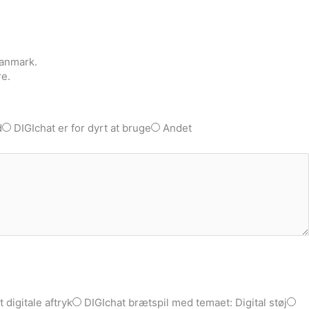
Danmark.
re.
d
DIGIchat er for dyrt at bruge
Andet
 digitale aftryk
DIGIchat brætspil med temaet: Digital støj