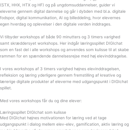
(STX, HHX, HTX og HF) og på ungdomsuddannelser, guider vi
eleverne gennem digital dannelse og går i dybden med bl.a. digitale
fodspor, digital kommunikation, AI og billeddeling, hvor elevernes
egen hverdag og oplevelser i den digitale verden inddrages.
Vi tilbyder workshops af både 90 minutters og 3 timers varighed
samt skræddersyet workshops. Her indgår læringsspillet DIGIchat
som en fast del i alle workshops og anvendes som kulisse til at skabe
rammen for en spændende dannelsesrejse med høj elevinddragelse.
I vores workshops af 3 timers varighed højnes elevinddragelsen,
refleksion og læring yderligere gennem fremstilling af kreative og
lærerige digitale produkter af eleverne med udgangspunkt i DIGIchat
spillet.
Med vores workshops får du og dine elever:
Læringsspillet DIGIchat som kulisse
Med DIGIchat højnes motivationen for læring ved at tage
udgangspunkt i dialog mellem elev-elev, gamification, aktiv læring og