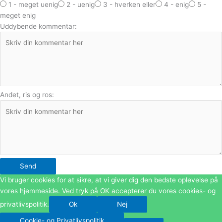
1 - meget uenig
2 - uenig
3 - hverken eller
4 - enig
5 -
meget enig
Uddybende kommentar:
Andet, ris og ros:
Send
Vi bruger cookies for at sikre, at vi giver dig den bedste oplevelse på
vores hjemmeside. Ved tryk på OK accepterer du vores cookies- og
privatlivspolitik.
Ok
Nej
Cookie- og Privatlivspolitik