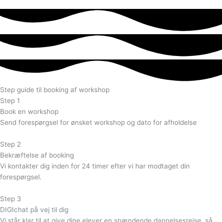
Step guide til booking af
workshop
Step 1
Book en workshop
Send forespørgsel for ønsket workshop og dato for afholdelse
Step 2
Bekræftelse af booking
Vi kontakter dig inden for 24 timer efter vi har modtaget din
forespørgsel.
Step 3
DIGIchat på vej til dig
Vi står klar til at give dine elever en spændende dannelsesrejse, så