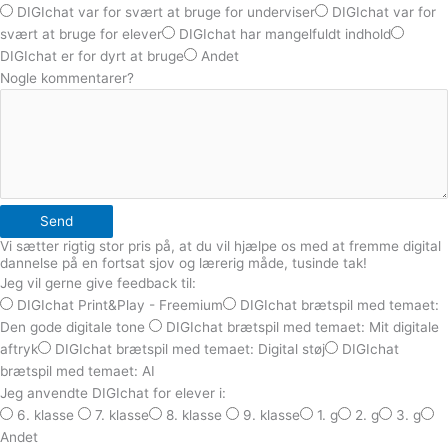
DIGIchat var for svært at bruge for underviser
DIGIchat var for
svært at bruge for elever
DIGIchat har mangelfuldt indhold
DIGIchat er for dyrt at bruge
Andet
Nogle kommentarer?
Send
Vi sætter rigtig stor pris på, at du vil hjælpe os med at fremme digital
dannelse på en fortsat sjov og lærerig måde, tusinde tak!
Jeg vil gerne give feedback til:
DIGIchat Print&Play - Freemium
DIGIchat brætspil med temaet:
Den gode digitale tone
DIGIchat brætspil med temaet: Mit digitale
aftryk
DIGIchat brætspil med temaet: Digital støj
DIGIchat
brætspil med temaet: AI
Jeg anvendte DIGIchat for elever i:
6. klasse
7. klasse
8. klasse
9. klasse
1. g
2. g
3. g
Andet