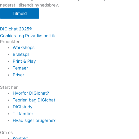
nederst i tilsendt nyhedsbrev.
Tilmeld
DIGIchat 2025®
Cookies- og Privatlivspolitik
Produkter
Workshops
Brætspil
Print & Play
Temaer
Priser
Start her
Hvorfor DIGIchat?
Teorien bag DIGIchat
DIGIstudy
Til familier
Hvad siger brugerne?
Om os
Kontakt