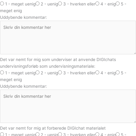
1 - meget uenig
2 - uenig
3 - hverken eller
4 - enig
5 -
meget enig
Uddybende kommentar:
Det var nemt for mig som underviser at anvende DIGIchats
undervisningsforløb som undervisningsmateriale:
1 - meget uenig
2 - uenig
3 - hverken eller
4 - enig
5 -
meget enig
Uddybende kommentar:
Det var nemt for mig at forberede DIGIchat materialet
1 - meget uenig
2 - uenig
3 - hverken eller
4 - enig
5 -