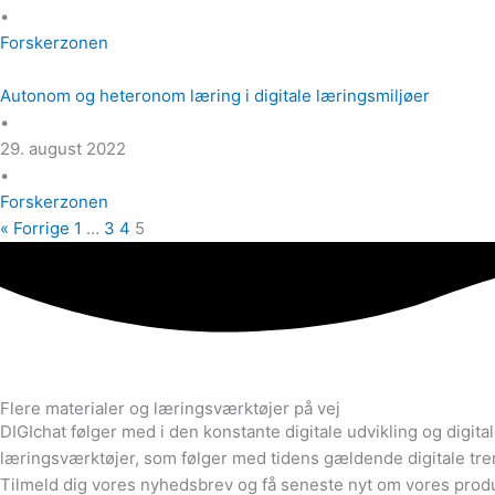
•
Forskerzonen
Autonom og heteronom læring i digitale læringsmiljøer
•
29. august 2022
•
Forskerzonen
« Forrige
1
…
3
4
5
Flere materialer og læringsværktøjer på vej
DIGIchat følger med i den konstante digitale udvikling og digit
læringsværktøjer, som følger med tidens gældende digitale tr
Tilmeld dig vores nyhedsbrev og få seneste nyt om vores produ