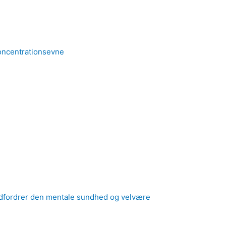
koncentrationsevne
t udfordrer den mentale sundhed og velvære