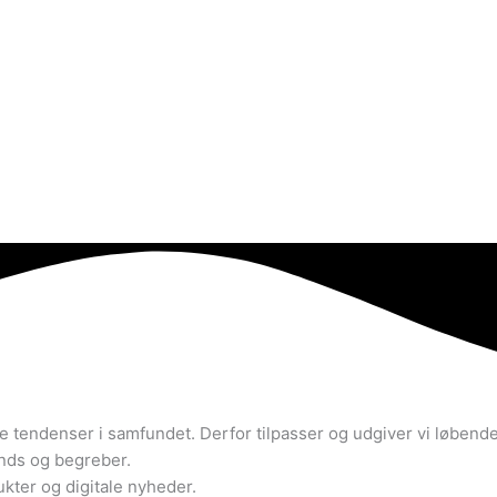
ale tendenser i samfundet. Derfor tilpasser og udgiver vi løben
ends og begreber.
kter og digitale nyheder.