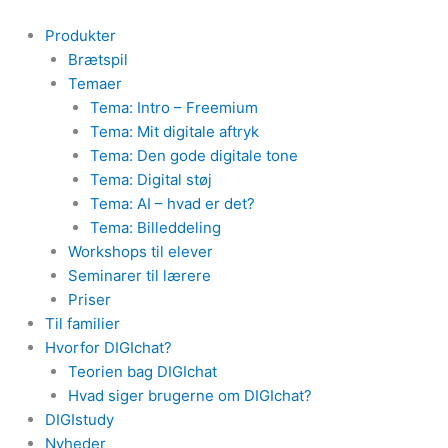
Gå
til
Produkter
indholdet
Brætspil
Temaer
Tema: Intro – Freemium
Tema: Mit digitale aftryk
Tema: Den gode digitale tone
Tema: Digital støj
Tema: AI – hvad er det?
Tema: Billeddeling
Workshops til elever
Seminarer til lærere
Priser
Til familier
Hvorfor DIGIchat?
Teorien bag DIGIchat
Hvad siger brugerne om DIGIchat?
DIGIstudy
Nyheder