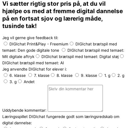
Vi sætter rigtig stor pris på, at du vil
hjælpe os med at fremme digital dannelse
på en fortsat sjov og lærerig måde,
tusinde tak!
Jeg vil gerne give feedback til:
DIGIchat Print&Play - Freemium
DIGIchat brætspil med
temaet: Den gode digitale tone
DIGIchat brætspil med temaet:
Mit digitale aftryk
DIGIchat brætspil med temaet: Digital støj
DIGIchat brætspil med temaet: AI
Jeg anvendte DIGIchat for elever i:
6. klasse
7. klasse
8. klasse
9. klasse
1. g
2. g
3. g
Andet
Uddybende kommentar:
Læringsspillet DIGIchat fungerede godt som læringsredskab om
digital dannelse: