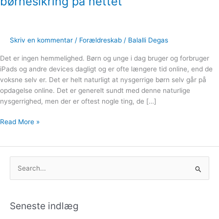
børnesikring på nettet
børnesikring
på
nettet
Skriv en kommentar
/
Forældreskab
/
Balalli Degas
Det er ingen hemmelighed. Børn og unge i dag bruger og forbruger
iPads og andre devices dagligt og er ofte længere tid online, end de
voksne selv er. Det er helt naturligt at nysgerrige børn selv går på
opdagelse online. Det er generelt sundt med denne naturlige
nysgerrighed, men der er oftest nogle ting, de […]
Read More »
S
ø
g
Seneste indlæg
e