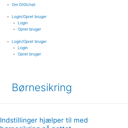
Om DIGIchat
Login/Opret bruger
Login
Opret bruger
Login/Opret bruger
Login
Opret bruger
Børnesikring
Indstillinger
hjælper
Indstillinger hjælper til med
til
med