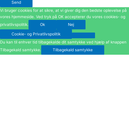
Send
Vi bruger cookies for at sikre, at vi giver dig den bedste oplevelse på
vores hjemmeside. Ved tryk på OK accepterer du vores cookies- og
privatlivspolitik.
Ok
Nej
Cookie- og Privatlivspolitik
Du kan til enhver tid tilbagekalde dit samtykke ved hjælp af knappen
Tilbagekald samtykke.
Tilbagekald samtykke