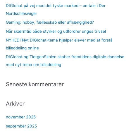
f
DIGIchat på vej mod det tyske marked – omtale i Der
t
Nordschleswiger
e
Gaming: hobby, fællesskab eller afhængighed?
r
Når skærmtid både styrker og udfordrer unges trivsel
:
NYHED! Nyt DIGIchat-tema hjælper elever med at forstå
billeddeling online
DIGIchat og TietgenSkolen skaber fremtidens digitale dannelse
med nyt tema om billeddeling
Seneste kommentarer
Arkiver
november 2025
september 2025