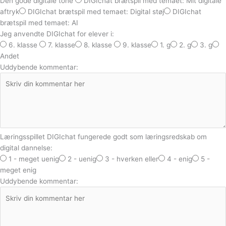
Den gode digitale tone
DIGIchat brætspil med temaet: Mit digitale
aftryk
DIGIchat brætspil med temaet: Digital støj
DIGIchat
brætspil med temaet: AI
Jeg anvendte DIGIchat for elever i:
6. klasse
7. klasse
8. klasse
9. klasse
1. g
2. g
3. g
Andet
Uddybende kommentar:
Læringsspillet DIGIchat fungerede godt som læringsredskab om
digital dannelse:
1 - meget uenig
2 - uenig
3 - hverken eller
4 - enig
5 -
meget enig
Uddybende kommentar: