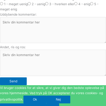
1 - meget uenig
2 - uenig
3 - hverken eller
4 - enig
5 -
meget enig
Uddybende kommentar:
Andet, ris og ros:
Send
Vi bruger cookies for at sikre, at vi giver dig den bedste oplevelse på
vores hjemmeside. Ved tryk på OK accepterer du vores cookies- og
privatlivspolitik.
Ok
Nej