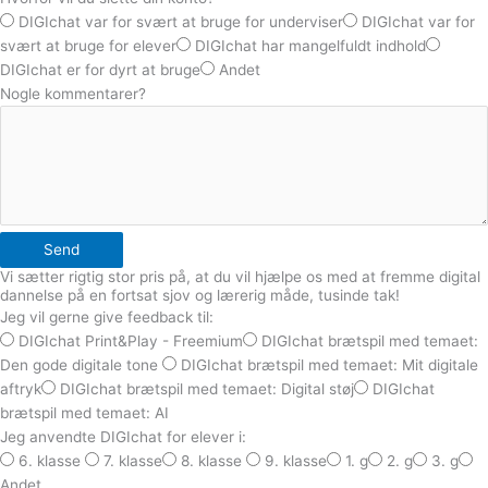
DIGIchat var for svært at bruge for underviser
DIGIchat var for
svært at bruge for elever
DIGIchat har mangelfuldt indhold
DIGIchat er for dyrt at bruge
Andet
Nogle kommentarer?
Send
Vi sætter rigtig stor pris på, at du vil hjælpe os med at fremme digital
dannelse på en fortsat sjov og lærerig måde, tusinde tak!
Jeg vil gerne give feedback til:
DIGIchat Print&Play - Freemium
DIGIchat brætspil med temaet:
Den gode digitale tone
DIGIchat brætspil med temaet: Mit digitale
aftryk
DIGIchat brætspil med temaet: Digital støj
DIGIchat
brætspil med temaet: AI
Jeg anvendte DIGIchat for elever i:
6. klasse
7. klasse
8. klasse
9. klasse
1. g
2. g
3. g
Andet