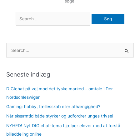
søge.
S
ø
g
Seneste indlæg
e
f
DIGIchat på vej mod det tyske marked – omtale i Der
t
Nordschleswiger
e
Gaming: hobby, fællesskab eller afhængighed?
r
Når skærmtid både styrker og udfordrer unges trivsel
:
NYHED! Nyt DIGIchat-tema hjælper elever med at forstå
billeddeling online