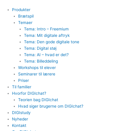
Gå
Søg
til
efter:
Produkter
indholdet
Brætspil
Temaer
Tema: Intro – Freemium
Tema: Mit digitale aftryk
Tema: Den gode digitale tone
Tema: Digital støj
Tema: AI – hvad er det?
Tema: Billeddeling
Workshops til elever
Seminarer til lærere
Priser
Til familier
Hvorfor DIGIchat?
Teorien bag DIGIchat
Hvad siger brugerne om DIGIchat?
DIGIstudy
Nyheder
Kontakt