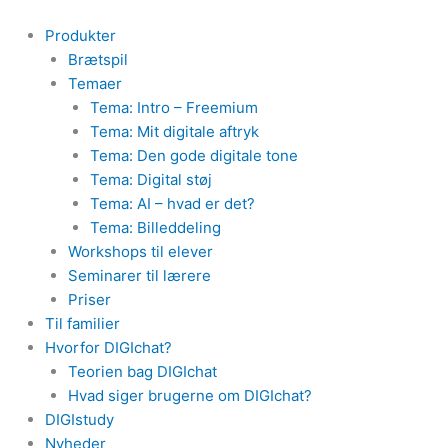
Gå
Søg
til
efter:
Produkter
indholdet
Brætspil
Temaer
Tema: Intro – Freemium
Tema: Mit digitale aftryk
Tema: Den gode digitale tone
Tema: Digital støj
Tema: AI – hvad er det?
Tema: Billeddeling
Workshops til elever
Seminarer til lærere
Priser
Til familier
Hvorfor DIGIchat?
Teorien bag DIGIchat
Hvad siger brugerne om DIGIchat?
DIGIstudy
Nyheder