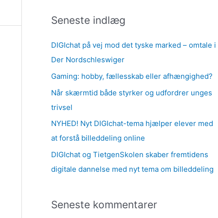
g
Seneste indlæg
e
f
DIGIchat på vej mod det tyske marked – omtale i
t
Der Nordschleswiger
e
Gaming: hobby, fællesskab eller afhængighed?
r
Når skærmtid både styrker og udfordrer unges
:
trivsel
NYHED! Nyt DIGIchat-tema hjælper elever med
at forstå billeddeling online
DIGIchat og TietgenSkolen skaber fremtidens
digitale dannelse med nyt tema om billeddeling
Seneste kommentarer