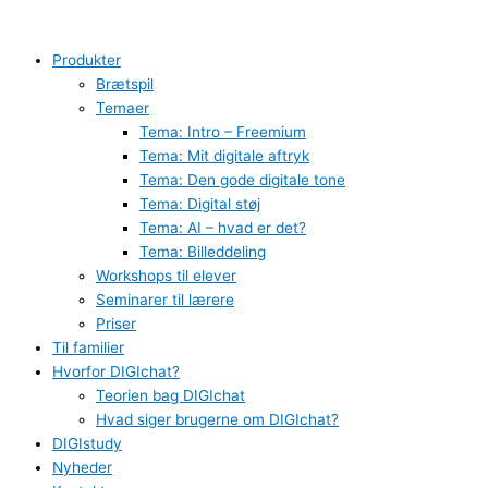
Gå
Den
S
til
skjulte
ø
indholdet
manipulation
Produkter
g
bag
Brætspil
e
afhængighedsskabende
Temaer
mobilspil:
f
Tema: Intro – Freemium
Hvordan
Tema: Mit digitale aftryk
t
adfærdsdesign
Tema: Den gode digitale tone
e
og
Tema: Digital støj
r
spildesign
Tema: AI – hvad er det?
:
udnytter
Tema: Billeddeling
vores
Workshops til elever
svagheder
Seminarer til lærere
Priser
Til familier
Hvorfor DIGIchat?
Teorien bag DIGIchat
Hvad siger brugerne om DIGIchat?
DIGIstudy
Nyheder